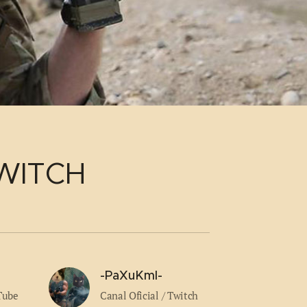
WITCH
-PaXuKmI-
Tube
Canal Oficial / Twitch