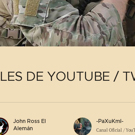
LES DE YOUTUBE / T
John Ross El
-PaXuKmI-
Alemán
Canal Oficial / You