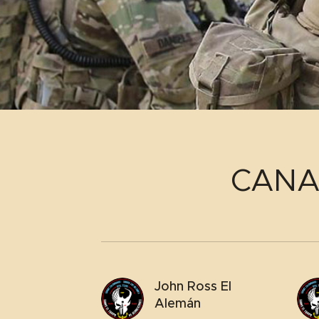
CANA
John Ross El
Alemán